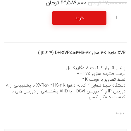
۱۷,۰۰۰,۰۰۰
تومان
۱۳,۵۸۹,۰۰۰
تومان
خرید
XVR داهوا 4K مدل DH-XVR5104HS-4k (4 کانال)
پشتیبانی از کیفیت 8 مگاپیکسل
فرمت فشرده سازی H.265+
ضبط تصاویر با فرمت 4K
دستگاه ضبط تصایر 4 کاناله داهوا XVR5104HS-4K با پشتیبانی از 8
دوربین IP و 4 دوربین HDCVI یا AHD پشتیبانی از دوربین های با
کیفیت 8 مگاپیکسل
داهوا