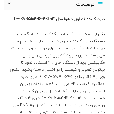
توضیحات
ضبط کننده تصاویر داهوا مدل DH-XVR5104HS-4KL-i3
یکی از عمده ترین اشتباهاتی که کاربران در هنگام خرید
دستگاه ضبط کننده تصاویر دوربین مداربسته انجام می
دهند انتخاب رکوردر نامناسب برای دوربین های مداربسته
می باشد. به این صورت که برای دوربین های بالای 4
مگاپیکسل باید از دستگاه های 4K استفاده نمود تا
بهترین تصویر و کیفیت را در اختیار داشته باشید. ایکس
وی ار 4 کانال داهوا DH-XVR5104HS-4K دارای ضبط
حداکثری کیفیت 4K می باشد که می تواند بهترین
انتخاب برای خریدارانی که به دنبال بهترین کیفیت
هستند باشد. DH-XVR5104HS-4KL-i3 دارای 4 درگاه
ورودی ویدئو جهت اتصال 4 دوربین که از نوع BNC می
باشد.این محصول قادر است تکنولوژی های Analog،