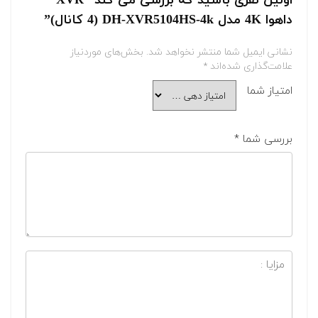
اولین نفری باشید که بررسی می کند “XVR
داهوا 4K مدل DH-XVR5104HS-4k (4 کانال)”
نشانی ایمیل شما منتشر نخواهد شد.
بخش‌های موردنیاز
علامت‌گذاری شده‌اند
*
امتیاز شما
بررسی شما
*