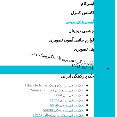
اینترکام
اکسس کنترل
آیفون های صوتی
چشمی دیجیتال
لوازم جانبی آیفون تصویری
پنل تصویری
جک پارکینگی
جک پارکینگی ایرانی
جک برقی تاباالکترونیک Taba Electronic
جک برقی سیماران (فراز) Simaran
جک برقی یال Yaal
جک برقی پرایم Prime
جک برقی میلان Milan
جک برقی سوزوکی Suzuki
جک برقی الکتورپیک (یوتاب) Utab