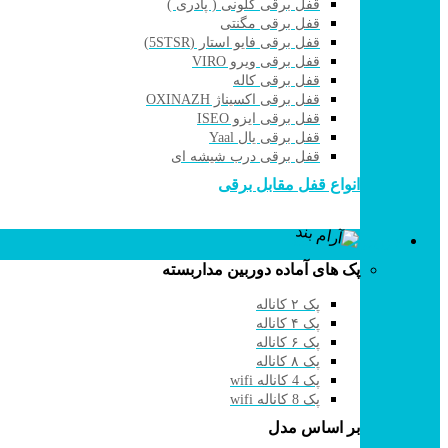
قفل برقی کلونی ( پادری )
قفل برقی مگنتی
قفل برقی فایو استار (5STSR)
قفل برقی ویرو VIRO
قفل برقی کاله
قفل برقی اکسیناژ OXINAZH
قفل برقی ایزو ISEO
قفل برقی یال Yaal
قفل برقی درب شیشه ای
انواع قفل مقابل برقی
دوربین مداربسته
پک های آماده دوربین مداربسته
پک ۲ کاناله
پک ۴ کاناله
پک ۶ کاناله
پک ۸ کاناله
پک 4 کاناله wifi
پک 8 کاناله wifi
بر اساس مدل