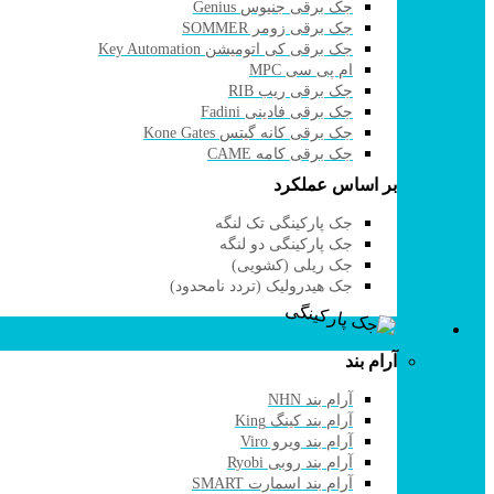
جک برقی جنیوس Genius
جک برقی زومر SOMMER
جک برقی کی اتومیشن Key Automation
ام پی سی MPC
جک برقی ریب RIB
جک برقی فادینی Fadini
جک برقی کانه گیتس Kone Gates
جک برقی کامه CAME
بر اساس عملکرد
جک پارکینگی تک لنگه
جک پارکینگی دو لنگه
جک ریلی (کشویی)
جک هیدرولیک (تردد نامحدود)
قفل برقی و آرام بند
آرام بند
آرام بند NHN
آرام بند کینگ King
آرام بند ویرو Viro
آرام بند روبی Ryobi
آرام بند اسمارت SMART