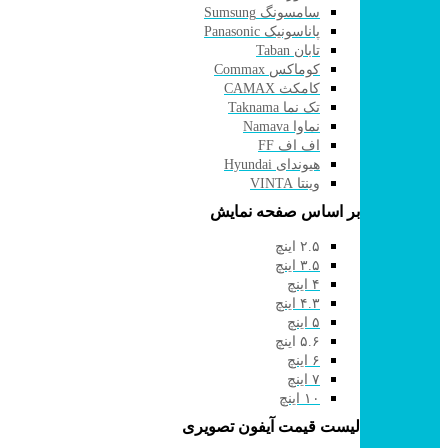
سامسونگ Sumsung
پاناسونیک Panasonic
تابان Taban
کوماکس Commax
کامکث CAMAX
تک نما Taknama
نماوا Namava
اف اف FF
هیوندای Hyundai
وینتا VINTA
بر اساس صفحه نمایش
۲.۵ اینچ
۳.۵ اینچ
۴ اینچ
۴.۳ اینچ
۵ اینچ
۵.۶ اینچ
۶ اینچ
۷ اینچ
۱۰ اینچ
لیست قیمت آیفون تصویری