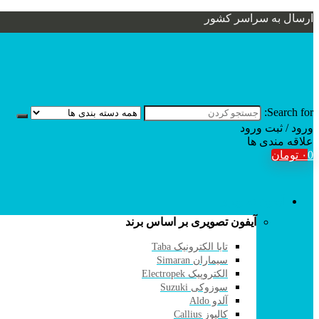
ارسال به سراسر کشور
Search for:
ورود / ثبت
ورود
علاقه مندی ها
0
۰
تومان
آیفون تصویری
آیفون تصویری بر اساس برند
تابا الکترونیک Taba
سیماران Simaran
الکتروپیک Electropek
سوزوکی Suzuki
آلدو Aldo
کالیوز Callius