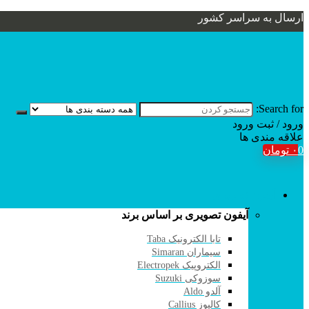
ارسال به سراسر کشور
Search for:
ورود / ثبت
ورود
علاقه مندی ها
0
۰
تومان
آیفون تصویری
آیفون تصویری بر اساس برند
تابا الکترونیک Taba
سیماران Simaran
الکتروپیک Electropek
سوزوکی Suzuki
آلدو Aldo
کالیوز Callius