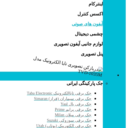
اینترکام
اکسس کنترل
آیفون های صوتی
چشمی دیجیتال
لوازم جانبی آیفون تصویری
پنل تصویری
جک پارکینگی
جک پارکینگی ایرانی
جک برقی تاباالکترونیک Taba Electronic
جک برقی سیماران (فراز) Simaran
جک برقی یال Yaal
جک برقی پرایم Prime
جک برقی میلان Milan
جک برقی سوزوکی Suzuki
جک برقی الکتورپیک (یوتاب) Utab