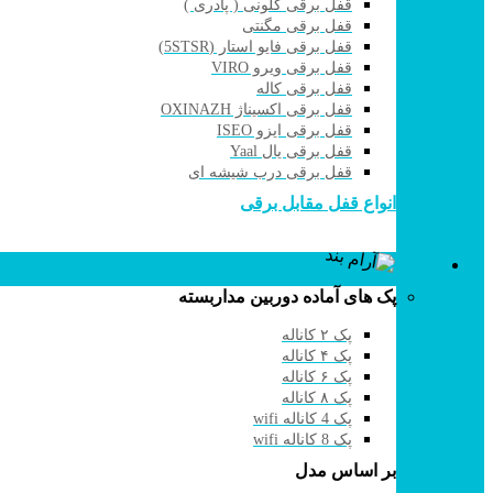
قفل برقی کلونی ( پادری )
قفل برقی مگنتی
قفل برقی فایو استار (5STSR)
قفل برقی ویرو VIRO
قفل برقی کاله
قفل برقی اکسیناژ OXINAZH
قفل برقی ایزو ISEO
قفل برقی یال Yaal
قفل برقی درب شیشه ای
انواع قفل مقابل برقی
دوربین مداربسته
پک های آماده دوربین مداربسته
پک ۲ کاناله
پک ۴ کاناله
پک ۶ کاناله
پک ۸ کاناله
پک 4 کاناله wifi
پک 8 کاناله wifi
بر اساس مدل