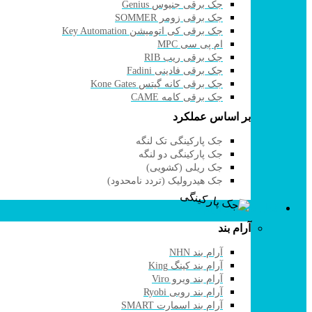
جک برقی جنیوس Genius
جک برقی زومر SOMMER
جک برقی کی اتومیشن Key Automation
ام پی سی MPC
جک برقی ریب RIB
جک برقی فادینی Fadini
جک برقی کانه گیتس Kone Gates
جک برقی کامه CAME
بر اساس عملکرد
جک پارکینگی تک لنگه
جک پارکینگی دو لنگه
جک ریلی (کشویی)
جک هیدرولیک (تردد نامحدود)
قفل برقی و آرام بند
آرام بند
آرام بند NHN
آرام بند کینگ King
آرام بند ویرو Viro
آرام بند روبی Ryobi
آرام بند اسمارت SMART