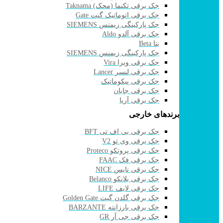
جک برقی تکنما (محک) Taknama
جک برقی اتوماتیک گیت Gate
جک پارکینگی زیمنس SIEMENS
جک برقی آلدو Aldo
بتا Beta
جک پارکینگی زیمنس SIEMENS
جک برقی ویرا Vira
جک برقی لنسر Lancer
جک برقی پیکوماتیک
جک برقی جابان
جک برقی آریا
برندهای خارجی
جک برقی بی اف تی BFT
جک برقی وی تو V2
جک برقی پروتکو Proteco
جک برقی فک FAAC
جک برقی نایس NICE
جک برقی بلانکو Belanco
جک برقی لایف LIFE
جک برقی گلدن گیت Golden Gate
جک برقی بارزانته BARZANTE
جک برقی جی آر GR