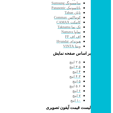
سامسونگ Sumsung
پاناسونیک Panasonic
تابان Taban
کوماکس Commax
کامکث CAMAX
تک نما Taknama
نماوا Namava
اف اف FF
هیوندای Hyundai
وینتا VINTA
بر اساس صفحه نمایش
۲.۵ اینچ
۳.۵ اینچ
۴ اینچ
۴.۳ اینچ
۵ اینچ
۵.۶ اینچ
۶ اینچ
۷ اینچ
۱۰ اینچ
لیست قیمت آیفون تصویری