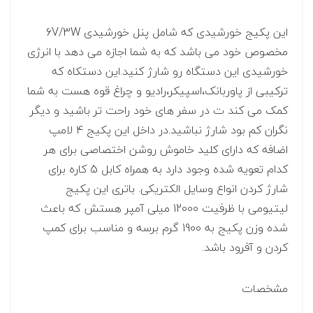
این پکیج خورشیدی که شامل پنل خورشیدی 6V/3W
مخصوص خود می باشد که به شما اجازه می دهد با انرژی
خورشیدی این دستگاه رو شارژ کنید.این دستکاه که
ترکیبی از پاوربانک،اسپیکر،رادیو و چراغ قوه هست به شما
کمک می کند ت در سفر های خود راحت تر باشید و دیگر
نگران کم بود شارژ نباشید.در داخل این پکیج 4 لامپ
اضافه که دارای کلید خاموش روشن اختصاصی برای هر
کدام تعویه شده وجود دارد به همراه کابل 5 کاره برای
شارژ کردن انواع وسایل الکتریکی. باتری این پکیج
لیتیومی با ظرفیت 12000 میلی آمپر هستش که باعث
شده وزن پکیج به 1900 گرم برسه و مناسب برای کمپ
کردن و آفرود باشد.
مشخصات