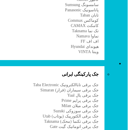
سامسونگ Sumsung
پاناسونیک Panasonic
تابان Taban
کوماکس Commax
کامکث CAMAX
تک نما Taknama
نماوا Namava
اف اف FF
هیوندای Hyundai
وینتا VINTA
جک پارکینگی
جک پارکینگی ایرانی
جک برقی تاباالکترونیک Taba Electronic
جک برقی سیماران (فراز) Simaran
جک برقی یال Yaal
جک برقی پرایم Prime
جک برقی میلان Milan
جک برقی سوزوکی Suzuki
جک برقی الکتورپیک (یوتاب) Utab
جک برقی تکنما (محک) Taknama
جک برقی اتوماتیک گیت Gate