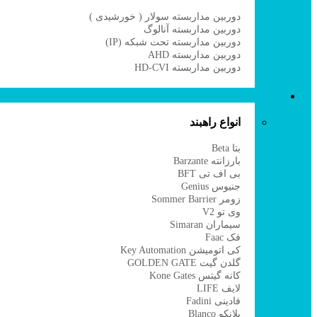
دوربین مداربسته سولار ( خورشیدی )
دوربین مداربسته آنالوگ
دوربین مداربسته تحت شبکه (IP)
دوربین مداربسته AHD
دوربین مداربسته HD-CVI
راهبند
انواع راهبند
بتا Beta
بارزانته Barzante
بی اف تی BFT
جنیوس Genius
زومر Sommer Barrier
وی تو V2
سیماران Simaran
فک Faac
کی اتومیشن Key Automation
گلدن گیت GOLDEN GATE
کانه گیتس Kone Gates
لایف LIFE
فادینی Fadini
بلانکو Blanco