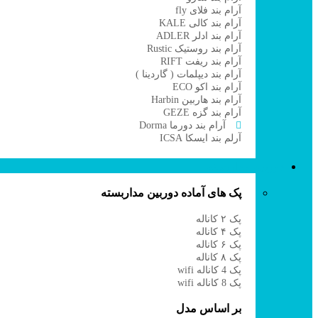
آرام بند فلای fly
آرام بند کالی KALE
آرام بند ادلر ADLER
آرام بند روستیک Rustic
آرام بند ریفت RIFT
آرام بند دیپلمات ( گاردینا )
آرام بند اکو ECO
آرام بند هاربین Harbin
آرام بند گزه GEZE
آرام بند دورما Dorma
آرلم بند ایسکا ICSA
دوربین مداربسته
پک های آماده دوربین مداربسته
پک ۲ کاناله
پک ۴ کاناله
پک ۶ کاناله
پک ۸ کاناله
پک 4 کاناله wifi
پک 8 کاناله wifi
بر اساس مدل