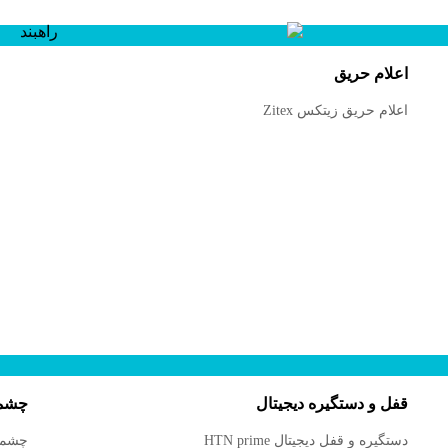
اعلام حریق
اعلام حریق زیتکس Zitex
قفل و دستگیره دیجیتال
چشمی
دستگیره و قفل دیجیتال HTN prime
چشمی د