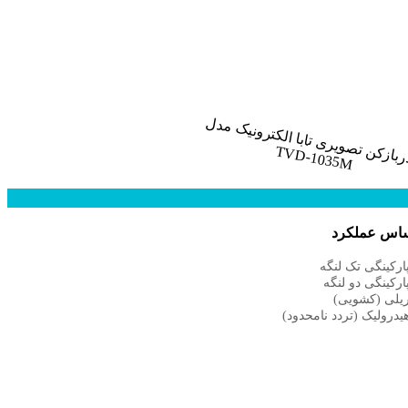
ساس عملکرد
رکینگی تک لنگه
رکینگی دو لنگه
یلی (کشویی)
درولیک (تردد نامحدود)