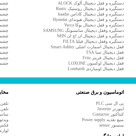
دستگیره و قفل دیجیتال آلوک ALOCK
چشمی د
دستگیره و قفل دیجیتال روستیک Rustic
چشمی دی
دستگیره و قفل دیجیتال کاداس kaadas
چشمی د
دستگیره و قفل دیجیتال هیوندای Hyundai
چشمی 
دستگیره و قفل دیجیتال یوکا Yucca
چشمی 
دستگیره وقفل دیجیتال سامسونگ SAMSUNG
چشمی د
دستگیره و قفل دیجیتال ان اچ ان NHN
چشمی د
دستگیره وقفل دیجیتال فیلتا FILTA
چشمی د
قفل دیجیتال اسمارت اشلی Smart-Ashley
چشمی 
قفل دیجیتال تسا TSA
چشمی د
قفل دیجیتال فریتز Fritz
چشمی د
قفل دیجیتال لوکسون LOXONE
چشمی د
قفل دیجیتال لومباردی Lombardi
اتوماسیون و برق صنعتی
مخاب
پی ال سی PLC
تلفن 
اینورتر Inverter
تلفن 
کنتاکتور Contactor
سانتر
منبع تغذیه Power supply
ویدئو
سنسور sensor
فکس
لوازم