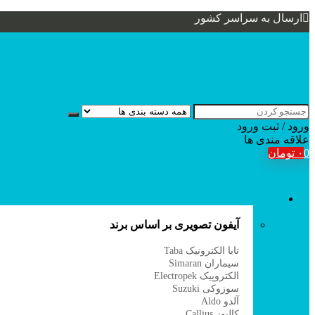
ارسال به سراسر کشور
ورود / ثبت
ورود
علاقه مندی ها
0
۰
تومان
آیفون تصویری
آیفون تصویری بر اساس برند
تابا الکترونیک Taba
سیماران Simaran
الکتروپیک Electropek
سوزوکی Suzuki
آلدو Aldo
کالیوز Callius