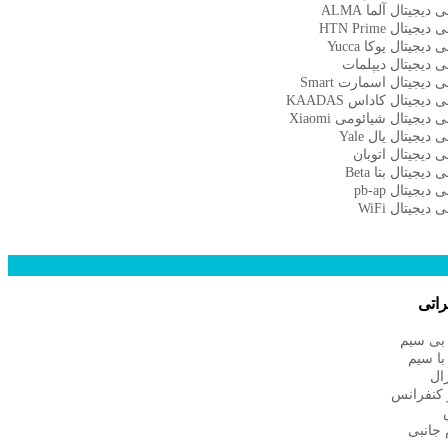
یجیتال آلما ALMA
جیتال HTN Prime
یجیتال یوکا Yucca
دیجیتال دیپلمات
دیجیتال اسمارت Smart
یجیتال کاداس KAADAS
یجیتال شیائومی Xiaomi
یجیتال یال Yale
دیجیتال اتوبان
یجیتال بتا Beta
یجیتال pb-ap
یجیتال WiFi
راتی
بی سیم
با سیم
ال
 کنفرانس
 جانبی