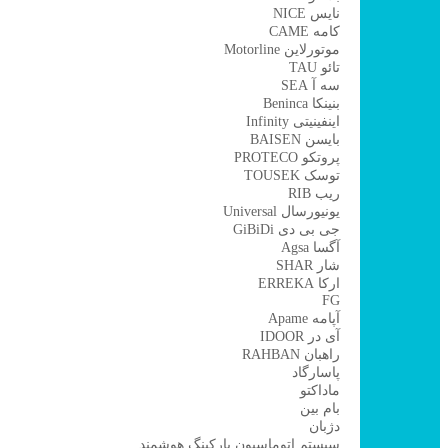
نایس NICE
کامه CAME
موتورلاین Motorline
تائو TAU
سه آ SEA
بنینکا Beninca
اینفینیتی Infinity
بایسن BAISEN
پروتکو PROTECO
توسک TOUSEK
ریب RIB
یونیورسال Universal
جی بی دی GiBiDi
آگسا Agsa
شار SHAR
ارکا ERREKA
FG
آپامه Apame
آی در IDOOR
راهبان RAHBAN
پاسارگاد
ماداکتو
بام بین
دژبان
سیستم اتوماسیون پارکینگ هوشمند