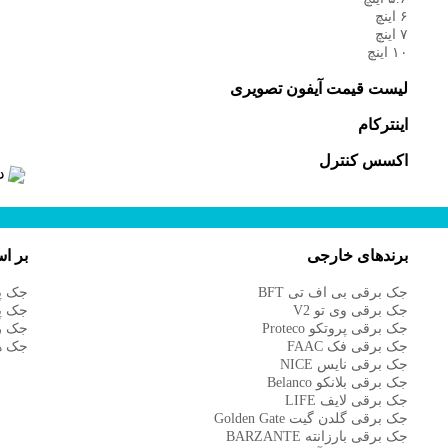
۶ اینچ
۷ اینچ
۱۰ اینچ
لیست قیمت آیفون تصویری
اینترکام
اکسس کنترل
برندهای خارجی
بر ا
جک برقی بی اف تی BFT
جک پا
جک برقی وی تو V2
جک پا
جک برقی پروتکو Proteco
جک ر
جک برقی فک FAAC
جک هی
جک برقی نایس NICE
جک برقی بلانکو Belanco
جک برقی لایف LIFE
جک برقی گلدن گیت Golden Gate
جک برقی بارزانته BARZANTE