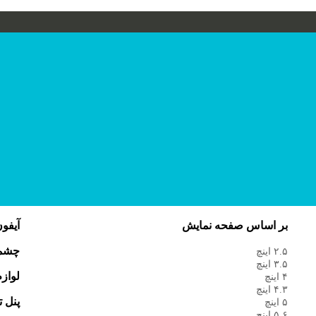
بر اساس صفحه نمایش
آیفو
چشمی
۲.۵ اینچ
۳.۵ اینچ
لواز
۴ اینچ
۴.۳ اینچ
پنل 
۵ اینچ
۵.۶ اینچ