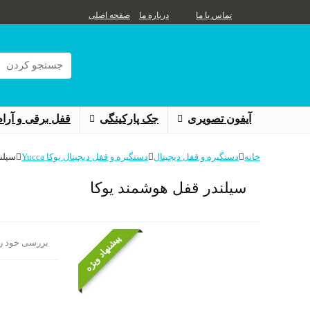
تماس با ما
درباره ما
صفحه اصلی
Search
for:
آیفون تصویری
جک پارکینگی
قفل برقی و آرام 
خانه
دستگیره و قفل دیجیتال
دستگیره و قفل دیجیتال یوکا Yucca
سیلن
سیلندر قفل هوشمند یوکا
پیشنهاد ویژه
بررسی خود را