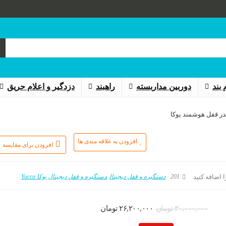
بند
دوربین مداربسته
راهبند
دزدگیر و اعلام حریق
در قفل هوشمند یوکا
افزودن به علاقه مندی ها
افزودن برای مقایسه
201
دستگیره و قفل دیجیتال
دستگیره و قفل دیجیتال یوکا Yucca
 اضافه کنید
قیمت
قیمت
۳۰,۰۰۰,۰۰۰
تومان
۲۶,۲۰۰,۰۰۰
تومان
اصلی:
فعلی: