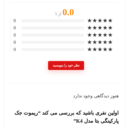
0.0
از 5
★
★
★
★
★
0
★
★
★
★
★
0
★
★
★
★
★
0
★
★
★
★
★
0
★
★
★
★
★
0
نظر خود را بنویسید
هنوز دیدگاهی وجود ندارد
اولین نفری باشید که بررسی می کند “ریموت جک
پارکینگی بتا مدل K4”