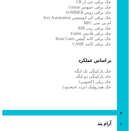
جک برقی جی آر GR
جک برقی جنیوس Genius
جک برقی زومر SOMMER
جک برقی کی اتومیشن Key Automation
ام پی سی MPC
جک برقی ریب RIB
جک برقی فادینی Fadini
جک برقی کانه گیتس Kone Gates
جک برقی کامه CAME
بر اساس عملکرد
جک پارکینگی تک لنگه
جک پارکینگی دو لنگه
جک ریلی (کشویی)
جک هیدرولیک (تردد نامحدود)
قفل برقی و آرام بند
آرام بند