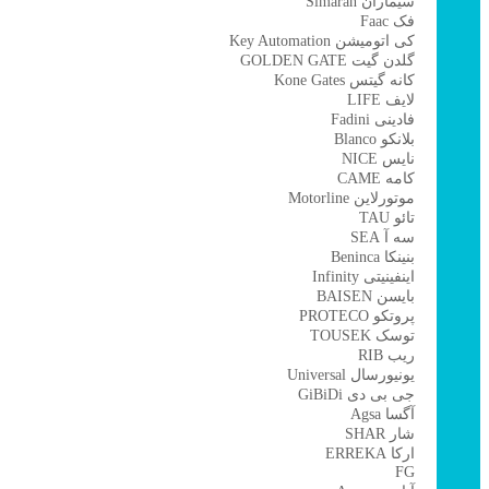
سیماران Simaran
فک Faac
کی اتومیشن Key Automation
گلدن گیت GOLDEN GATE
کانه گیتس Kone Gates
لایف LIFE
فادینی Fadini
بلانکو Blanco
نایس NICE
کامه CAME
موتورلاین Motorline
تائو TAU
سه آ SEA
بنینکا Beninca
اینفینیتی Infinity
بایسن BAISEN
پروتکو PROTECO
توسک TOUSEK
ریب RIB
یونیورسال Universal
جی بی دی GiBiDi
آگسا Agsa
شار SHAR
ارکا ERREKA
FG