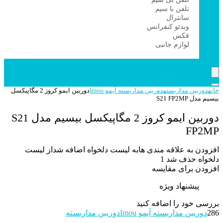
تلفن با سیم
سانترال
ویدئو کنفرانس
فکس
لوازم جانبی
خانه
دوربین مداربسته
دوربین مداربسته آیمو Imou
دوربین ایمو کروز 2 مگاپیکسل
بیسیم مدل S21 FP2MP
دوربین ایمو کروز 2 مگاپیکسل بیسیم مدل S21
FP2MP
افزودن به علاقه مندی ها
به لیست دلخواه اضافه شد
از لیست
دلخواه حذف شد
1
افزودن برای مقایسه
پیشنهاد ویژه
بررسی خود را اضافه کنید
286
دوربین مداربسته آیمو Imou
دوربین مداربسته