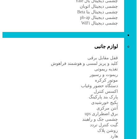
چشمی دیجیتال یال Yale
چشمی دیجیتال اتوبان
چشمی دیجیتال بتا Beta
چشمی دیجیتال pb-ap
چشمی دیجیتال WiFi
لوازم جانبی
لوازم جانبی
قفل مقابل برقی
کلید و پریز لمسی و هوشمند فراهوش
تغذیه ریموتی
ریموت و رسیور
موتور کرکره
دستگاه حضور وغیاب
اکسس کنترل
پارک بند پارکینگ
پکیج خورشیدی
آنتن مرکزی
برق اضطراری ups
چشمی جک و راهبند
گیت کنترل تردد
روشن پلاک
هارد