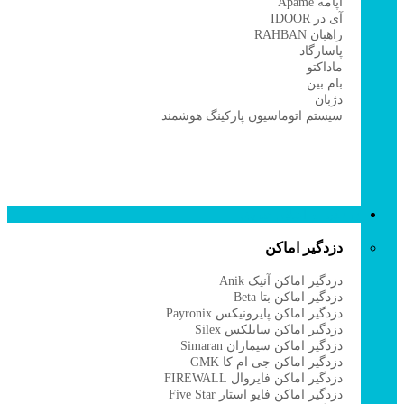
آپامه Apame
آی در IDOOR
راهبان RAHBAN
پاسارگاد
ماداکتو
بام بین
دژبان
سیستم اتوماسیون پارکینگ هوشمند
دزدگیر و اعلام حریق
دزدگیر اماکن
دزدگیر اماکن آنیک Anik
دزدگیر اماکن بتا Beta
دزدگیر اماکن پایرونیکس Payronix
دزدگیر اماکن سایلکس Silex
دزدگیر اماکن سیماران Simaran
دزدگیر اماکن جی ام کا GMK
دزدگیر اماکن فایروال FIREWALL
دزدگیر اماکن فایو استار Five Star