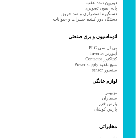
دوربین دنده عقب
پایه آیفون تصویری
دستگیره اضطراری و ضد حریق
دستگاه دور کننده حشرات و حیوانات
اتوماسیون و برق صنعتی
پی ال سی PLC
اینورتر Inverter
کنتاکتور Contactor
منبع تغذیه Power supply
سنسور sensor
لوازم خانگی
تولیپس
سیماران
پارس خزر
پارس کوشان
مخابراتی
تلفن بی سیم