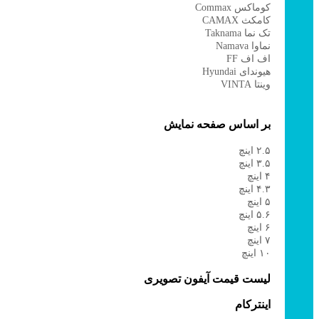
کوماکس Commax
کامکث CAMAX
تک نما Taknama
نماوا Namava
اف اف FF
هیوندای Hyundai
وینتا VINTA
بر اساس صفحه نمایش
۲.۵ اینچ
۳.۵ اینچ
۴ اینچ
۴.۳ اینچ
۵ اینچ
۵.۶ اینچ
۶ اینچ
۷ اینچ
۱۰ اینچ
لیست قیمت آیفون تصویری
اینترکام