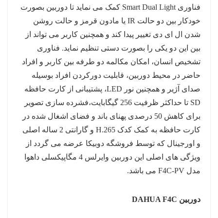
فناوری Smart Dual Light کمک می نماید تا دوربین بصورت
خودکار بین دو حالت IR یا مادون قرمز و حالت روشن
شدن ال ای دی تغییر پیدا کند و همچنین کاربر می تواند از
بین این دو یکی را بصورت دستی تنظیم نماید. فناوری
تشخیص انسان، امکان مکالمه دو طرفه بین کاربر و افراد
حاضر در محیط دوربین، قابلیت دورکردن افراد بوسیله
صدای آژیر و همچنین نور LED، پشتیبانی از کارت حافظه
SD تا حداکثر ظرفیت 256 گیگابایت،فشرده سازی تصویر
برای کاهش 50 درصدی پهنای باند و فضای اشغال شده در
کارت حافظه به کمک کدک H.265 و گارانتی 2 ساله اصلی
و اورجینال که توسط فروشگه دوبیکا عرضه می گردد از
ویژگی های اصلی این دوربین وایرلس 4 مگاپیکسلی داهوا
مدل F4C-PV می باشد.
دوربین DAHUA F4C