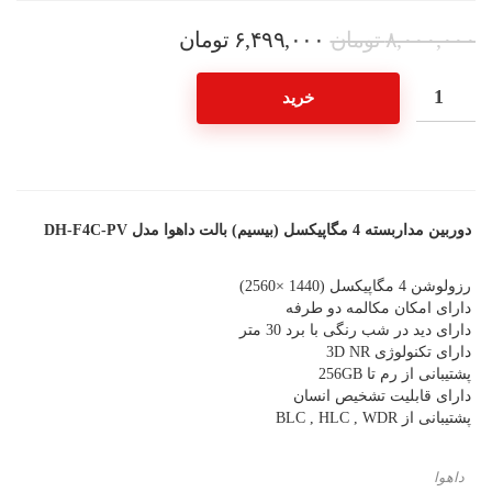
۸,۰۰۰,۰۰۰
تومان
۶,۴۹۹,۰۰۰
تومان
خرید
دوربین مداربسته 4 مگاپیکسل (بیسیم) بالت داهوا مدل DH-F4C-PV
رزولوشن 4 مگاپیکسل (1440 ×2560)
دارای امکان مکالمه دو طرفه
دارای دید در شب رنگی با برد 30 متر
دارای تکنولوژی 3D NR
پشتیبانی از رم تا 256GB
دارای قابلیت تشخیص انسان
پشتیبانی از BLC , HLC , WDR
داهوا