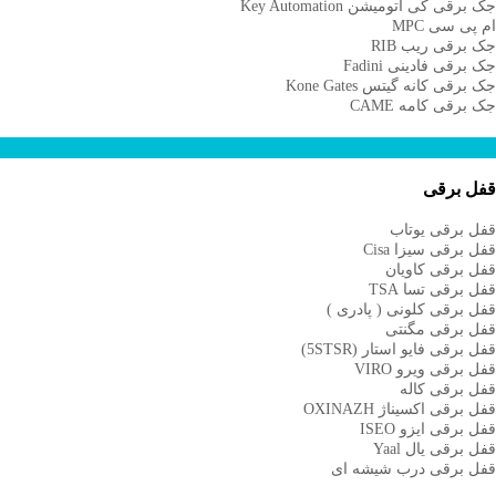
ک برقی کی اتومیشن Key Automation
م پی سی MPC
ک برقی ریب RIB
ک برقی فادینی Fadini
ک برقی کانه گیتس Kone Gates
ک برقی کامه CAME
فل برقی
فل برقی یوتاب
فل برقی سیزا Cisa
فل برقی کاویان
فل برقی تسا TSA
فل برقی کلونی ( پادری )
فل برقی مگنتی
فل برقی فایو استار (5STSR)
فل برقی ویرو VIRO
فل برقی کاله
فل برقی اکسیناژ OXINAZH
فل برقی ایزو ISEO
فل برقی یال Yaal
فل برقی درب شیشه ای