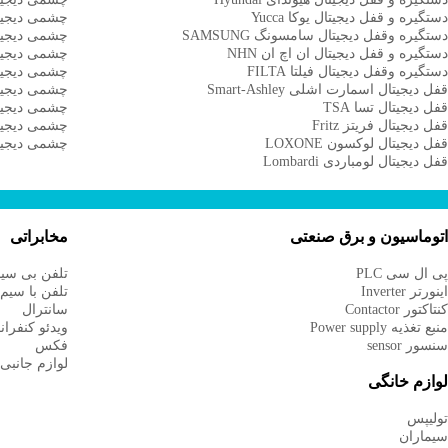
ستگیره و قفل دیجیتال یوکا Yucca
چشمی دیجیتال
ستگیره وقفل دیجیتال سامسونگ SAMSUNG
چشمی دیجیتال 
ستگیره و قفل دیجیتال ان اچ ان NHN
چشمی دیجیتال 
ستگیره وقفل دیجیتال فیلتا FILTA
چشمی دیجیتال 
فل دیجیتال اسمارت اشلی Smart-Ashley
چشمی دیجیتا
فل دیجیتال تسا TSA
چشمی دیجیتال ب
فل دیجیتال فریتز Fritz
چشمی دیجیتال p
فل دیجیتال لوکسون LOXONE
چشمی دیجیتال 
فل دیجیتال لومباردی Lombardi
توماسیون و برق صنعتی
مخابراتی
ی ال سی PLC
تلفن بی سی
ینورتر Inverter
تلفن با سیم
نتاکتور Contactor
سانترال
نبع تغذیه Power supply
ویدئو کنفرا
نسور sensor
فکس
لوازم جانبی
وازم خانگی
ولیپس
یماران