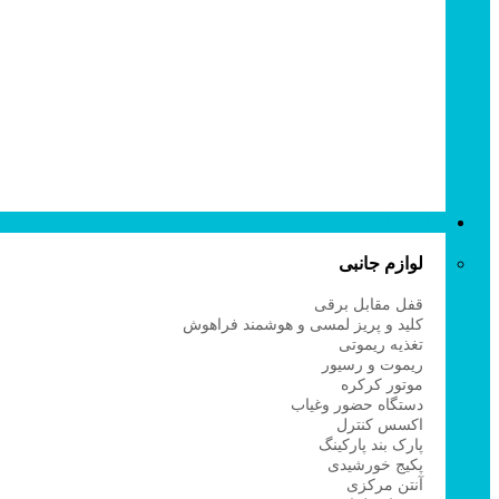
د
د
د
د
ق
ق
ق
ق
ق
لوازم جانبی
لوازم جانبی
ا
قفل مقابل برقی
پ
کلید و پریز لمسی و هوشمند فراهوش
ا
تغذیه ریموتی
ک
ریموت و رسیور
م
موتور کرکره
س
دستگاه حضور وغیاب
ل
اکسس کنترل
پارک بند پارکینگ
پکیج خورشیدی
ت
آنتن مرکزی
س