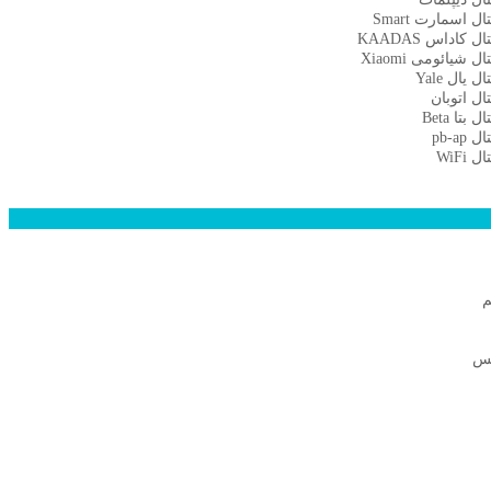
 اسمارت Smart
کاداس KAADAS
شیائومی Xiaomi
یال Yale
ل اتوبان
تا Beta
pb-a
WiFi
م
نس