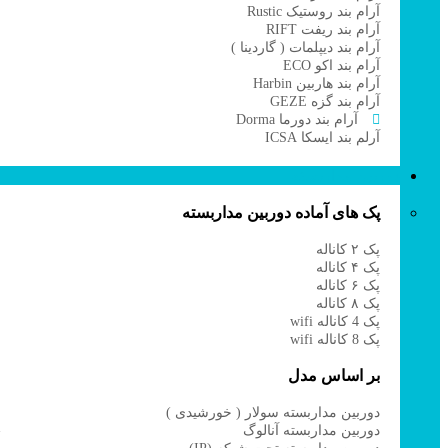
ا
آرام بند روستیک Rustic
آرام بند ریفت RIFT
آرام بند دیپلمات ( گاردینا )
آرام بند اکو ECO
آرام بند هاربین Harbin
آرام بند گزه GEZE
آرام بند دورما Dorma
آرلم بند ایسکا ICSA
دوربین مداربسته
پک های آماده دوربین مداربسته
ب
پک ۲ کاناله
د
پک ۴ کاناله
د
پک ۶ کاناله
د
پک ۸ کاناله
د
پک 4 کاناله wifi
د
پک 8 کاناله wifi
د
د
بر اساس مدل
ف
ب
o
دوربین مداربسته سولار ( خورشیدی )
R
دوربین مداربسته آنالوگ
A