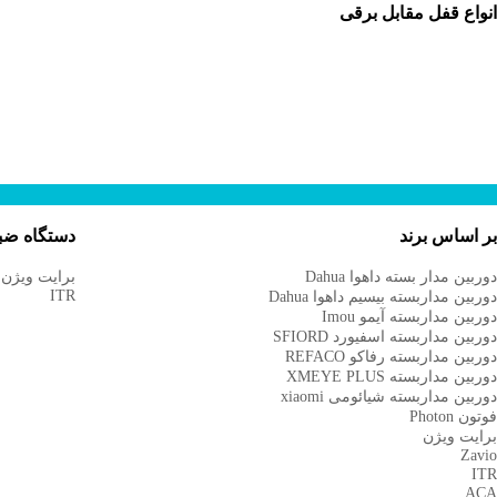
نواع قفل مقابل برقی
ر اساس برند
دستگاه ضب
وربین مدار بسته داهوا Dahua
برایت ویژن
ITR
وربین مداربسته بیسیم داهوا Dahua
وربین مداربسته آیمو Imou
وربین مداربسته اسفیورد SFIORD
وربین مداربسته رفاکو REFACO
وربین مداربسته XMEYE PLUS
وربین مداربسته شیائومی xiaomi
وتون Photon
رایت ویژن
Zavi
IT
AC