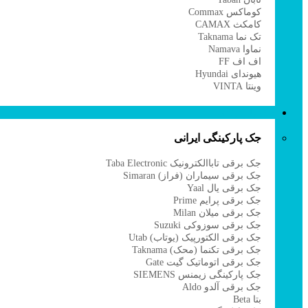
کوماکس Commax
ل
کامکث CAMAX
تک نما Taknama
ا
نماوا Namava
اف اف FF
ا
هیوندای Hyundai
وینتا VINTA
جک پارکینگی
جک پارکینگی ایرانی
ب
جک برقی تاباالکترونیک Taba Electronic
ج
جک برقی سیماران (فراز) Simaran
ج
جک برقی یال Yaal
ج
جک برقی پرایم Prime
ج
جک برقی میلان Milan
ج
جک برقی سوزوکی Suzuki
ج
جک برقی الکتورپیک (یوتاب) Utab
ج
جک برقی تکنما (محک) Taknama
ج
جک برقی اتوماتیک گیت Gate
ج
جک پارکینگی زیمنس SIEMENS
ج
جک برقی آلدو Aldo
ج
بتا Beta
ج