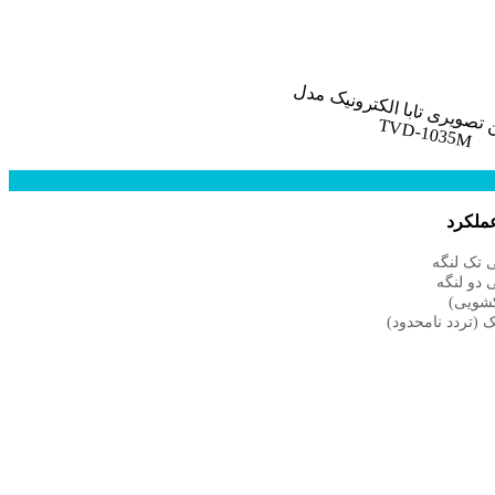
ملکرد
 تک لنگه
 دو لنگه
شویی)
 (تردد نامحدود)