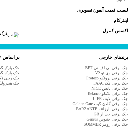
یست قیمت آیفون تصویری
ینترکام
کسس کنترل
رندهای خارجی
بر اساس ع
ک برقی بی اف تی BFT
جک پارکینگی
ک برقی وی تو V2
جک پارکینگی
ک برقی پروتکو Proteco
جک ریلی (ک
ک برقی فک FAAC
جک هیدرولیک
ک برقی نایس NICE
ک برقی بلانکو Belanco
ک برقی لایف LIFE
ک برقی گلدن گیت Golden Gate
ک برقی بارزانته BARZANTE
ک برقی جی آر GR
ک برقی جنیوس Genius
ک برقی زومر SOMMER