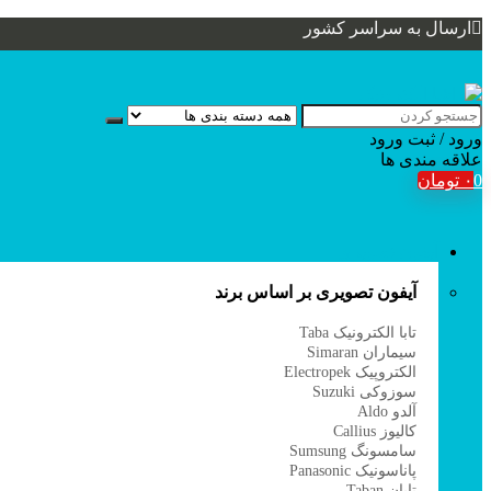
ارسال به سراسر کشور
ورود / ثبت
ورود
علاقه مندی ها
0
۰
تومان
آیفون تصویری
آیفون تصویری بر اساس برند
ب
تابا الکترونیک Taba
۵
سیماران Simaran
۵
الکتروپیک Electropek
۴
سوزوکی Suzuki
۳
آلدو Aldo
۵
کالیوز Callius
۶
سامسونگ Sumsung
۶
پاناسونیک Panasonic
۷
تابان Taban
۰