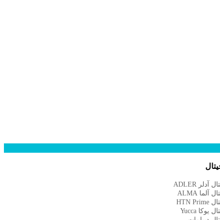
تال
دلر ADLER
لما ALMA
HTN P
وکا Yucca
ل دیپلمات