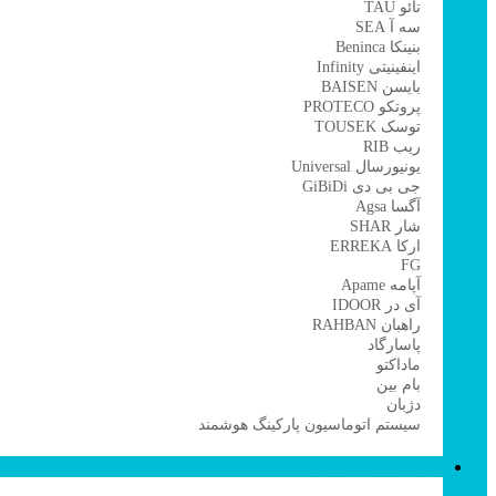
تائو TAU
سه آ SEA
بنینکا Beninca
اینفینیتی Infinity
بایسن BAISEN
پروتکو PROTECO
توسک TOUSEK
ریب RIB
یونیورسال Universal
جی بی دی GiBiDi
آگسا Agsa
شار SHAR
ارکا ERREKA
FG
آپامه Apame
آی در IDOOR
راهبان RAHBAN
پاسارگاد
ماداکتو
بام بین
دژبان
سیستم اتوماسیون پارکینگ هوشمند
دزدگیر و اعلام حریق