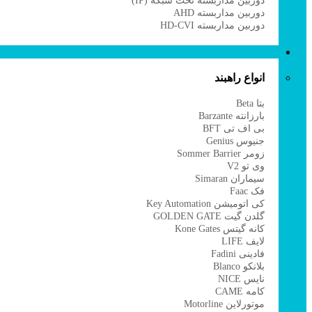
دوربین مداربسته تحت شبکه (IP)
E
دوربین مداربسته AHD
n
دوربین مداربسته HD-CVI
راهبند
انواع راهبند
بتا Beta
بارزانته Barzante
بی اف تی BFT
جنیوس Genius
زومر Sommer Barrier
وی تو V2
سیماران Simaran
فک Faac
کی اتومیشن Key Automation
گلدن گیت GOLDEN GATE
کانه گیتس Kone Gates
لایف LIFE
فادینی Fadini
بلانکو Blanco
نایس NICE
کامه CAME
موتورلاین Motorline