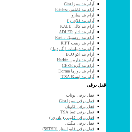
آرام بند سیزا Cisa
آرام بند فاتلس Fateless
آرام بند سارو
آرام بند فلای fly
آرام بند کالی KALE
آرام بند ادلر ADLER
آرام بند روستیک Rustic
آرام بند ریفت RIFT
آرام بند دیپلمات ( گاردینا )
آرام بند اکو ECO
آرام بند هاربین Harbin
آرام بند گزه GEZE
آرام بند دورما Dorma
آرلم بند ایسکا ICSA
قفل برقی
قفل برقی یوتاب
قفل برقی سیزا Cisa
قفل برقی کاویان
قفل برقی تسا TSA
قفل برقی کلونی ( پادری )
قفل برقی مگنتی
قفل برقی فایو استار (5STSR)