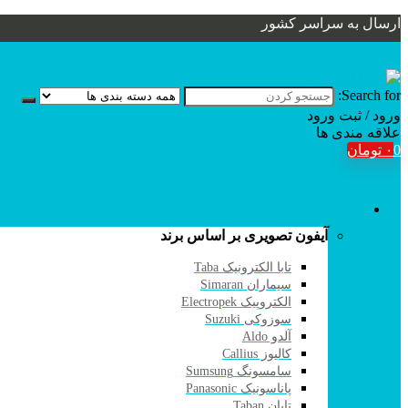
ارسال به سراسر کشور
Search for:
ورود / ثبت
ورود
علاقه مندی ها
0
۰
تومان
آیفون تصویری
آیفون تصویری بر اساس برند
تابا الکترونیک Taba
سیماران Simaran
الکتروپیک Electropek
سوزوکی Suzuki
آلدو Aldo
کالیوز Callius
سامسونگ Sumsung
پاناسونیک Panasonic
تابان Taban