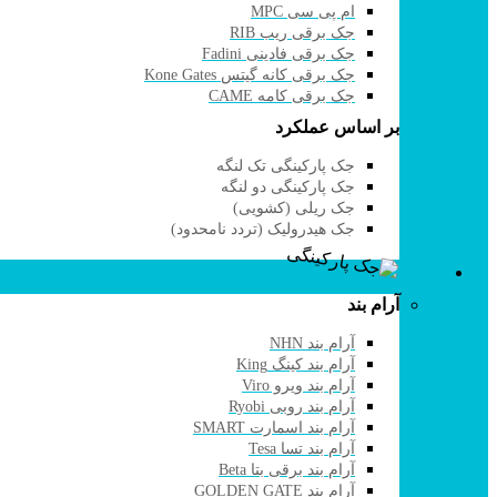
ام پی سی MPC
جک برقی ریب RIB
جک برقی فادینی Fadini
جک برقی کانه گیتس Kone Gates
جک برقی کامه CAME
بر اساس عملکرد
جک پارکینگی تک لنگه
جک پارکینگی دو لنگه
جک ریلی (کشویی)
جک هیدرولیک (تردد نامحدود)
قفل برقی و آرام بند
آرام بند
آرام بند NHN
آرام بند کینگ King
آرام بند ویرو Viro
آرام بند روبی Ryobi
آرام بند اسمارت SMART
آرام بند تسا Tesa
آرام بند برقی بتا Beta
آرام بند GOLDEN GATE