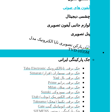
آیفون های صوتی
چشمی دیجیتال
لوازم جانبی آیفون تصویری
پنل تصویری
جک پارکینگی
جک پارکینگی ایرانی
جک برقی تاباالکترونیک Taba Electronic
جک برقی سیماران (فراز) Simaran
جک برقی یال Yaal
جک برقی پرایم Prime
جک برقی میلان Milan
جک برقی سوزوکی Suzuki
جک برقی الکتورپیک (یوتاب) Utab
جک برقی تکنما (محک) Taknama
جک برقی اتوماتیک گیت Gate
جک پارکینگی زیمنس SIEMENS