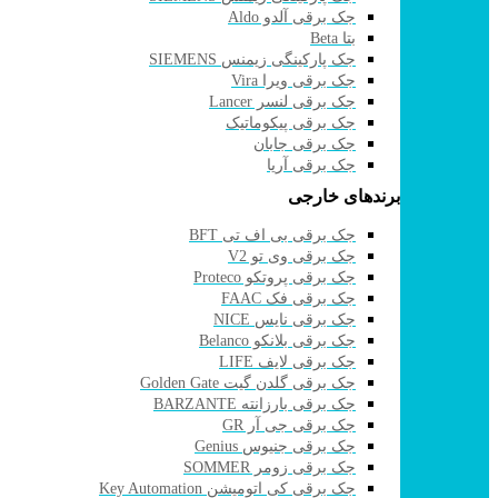
جک برقی آلدو Aldo
بتا Beta
جک پارکینگی زیمنس SIEMENS
جک برقی ویرا Vira
جک برقی لنسر Lancer
جک برقی پیکوماتیک
جک برقی جابان
جک برقی آریا
برندهای خارجی
جک برقی بی اف تی BFT
جک برقی وی تو V2
جک برقی پروتکو Proteco
جک برقی فک FAAC
جک برقی نایس NICE
جک برقی بلانکو Belanco
جک برقی لایف LIFE
جک برقی گلدن گیت Golden Gate
جک برقی بارزانته BARZANTE
جک برقی جی آر GR
جک برقی جنیوس Genius
جک برقی زومر SOMMER
جک برقی کی اتومیشن Key Automation