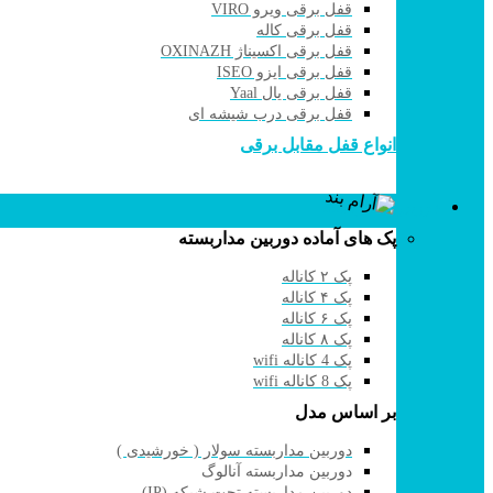
قفل برقی ویرو VIRO
قفل برقی کاله
قفل برقی اکسیناژ OXINAZH
قفل برقی ایزو ISEO
قفل برقی یال Yaal
قفل برقی درب شیشه ای
انواع قفل مقابل برقی
دوربین مداربسته
پک های آماده دوربین مداربسته
پک ۲ کاناله
پک ۴ کاناله
پک ۶ کاناله
پک ۸ کاناله
پک 4 کاناله wifi
پک 8 کاناله wifi
بر اساس مدل
دوربین مداربسته سولار ( خورشیدی )
دوربین مداربسته آنالوگ
دوربین مداربسته تحت شبکه (IP)