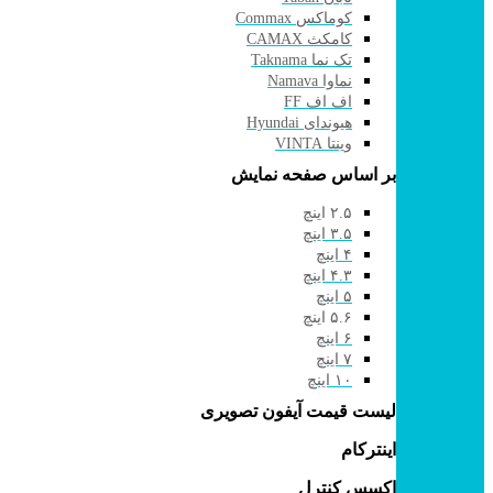
کوماکس Commax
کامکث CAMAX
تک نما Taknama
نماوا Namava
اف اف FF
هیوندای Hyundai
وینتا VINTA
بر اساس صفحه نمایش
۲.۵ اینچ
۳.۵ اینچ
۴ اینچ
۴.۳ اینچ
۵ اینچ
۵.۶ اینچ
۶ اینچ
۷ اینچ
۱۰ اینچ
لیست قیمت آیفون تصویری
اینترکام
اکسس کنترل