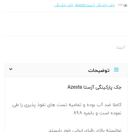
219
جک پارکینگی آزستا Azesta
جک پارکینگی
آزستا
توضیحات
جک پارکینگی آزستا Azesta
کاملا ضد آب بوده و تمامیه تست های نفوذ پذیری را طی
نموده است و بانمره 89.8
توانسته بالای رقبای ایرانی خود بایستد.