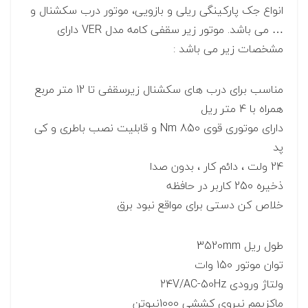
انواع جک پارکینگی ریلی و بازویی، موتور درب سکشنال و
… می باشد. موتور زیر سقفی کامه مدل VER دارای
مشخصات زیر می باشد :
مناسب برای درب های سکشنال زیرسقفی تا 12 متر مربع
همراه با 4 متر ریل
دارای موتوری قوی 850 Nm و قابلیت نصب باطری و کی
پد
24 ولت ، دائم کار ، بدون صدا
ذخیره 250 کاربر در حافظه
خلاص کن دستی برای مواقع نبود برق
طول ریل 3520mm
توان موتور 150 وات
ولتاژ ورودی 24V/AC-50Hz
ماکزیمم نیروی کششی 1000نیوتن