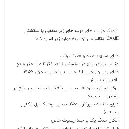
از دیگر مزیت های د
رب های زیر سقفی یا سکشنال
CAME ایتالیا
می توان به موارد زیر اشاره کرد:
دارای مدلهای 800 و 1000 نیوتن
مناسب برای دربهای سکشنال تا حداکثر12 و 21 متر مربع
دارای ریل و زنجیر با کیفیت بی نظیر به طول ۳.۵۲
باقابلیت افزایش
مرکز فرمان پیشرفته دیجیتال با قابلیت تشخیص مانع در
مسیر باز و بسته
دارای حافظه ، پروگرام 250 عدد ریموت کنترل ( کاربر
مختلف)
امکان حذف یک یا چند ریموت خاص
قابلیت تنظیم اختصاصی زمان باز وبسته و مقدار بازشو