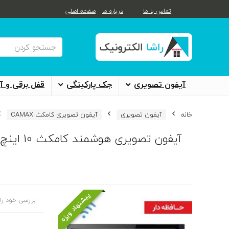
تماس با ما
درباره ما
صفحه اصلی
آیفون تصویری
جک پارکینگی
قفل برقی و آر
خانه
آیفون تصویری
آیفون تصویری کامکث CAMAX
آیفون تصویری هوشمند کامکث 10 اینچ اتصال موبایلی مدل WF/101
پیشنهاد ویژه
بررسی خود را 