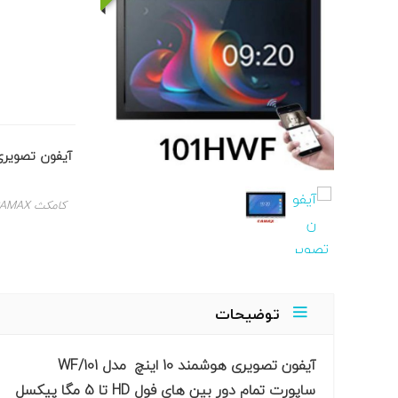
آیفون تصویری هوشمند 10 اینچ 
کامکث CAMAX
توضیحات
آیفون تصویری هوشمند 10 اینچ مدل 101/WF
ساپورت تمام دور بین های فول HD تا 5 مگا پیکسل