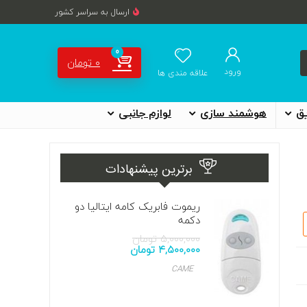
ارسال به سراسر کشور
0
۰
تومان
ورود
علاقه مندی ها
یق
هوشمند سازی
لوازم جانبی
برترین پیشنهادات
ریموت فابریک کامه ایتالیا دو
دکمه
۵,۰۰۰,۰۰۰
تومان
۴,۵۰۰,۰۰۰
تومان
CAME