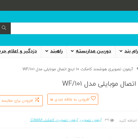
ام بند
دوربین مداربسته
راهبند
دزدگیر و اعلام حر
آیفون تصویری هوشمند کامکث 10 اینچ اتصال موبایلی مدل WF/101
افزودن به علاقه مندی ها
افزودن برای مقایسه
39
آیفون تصویری
آیفون تصویری کامکث CAMAX
اضافه کنید