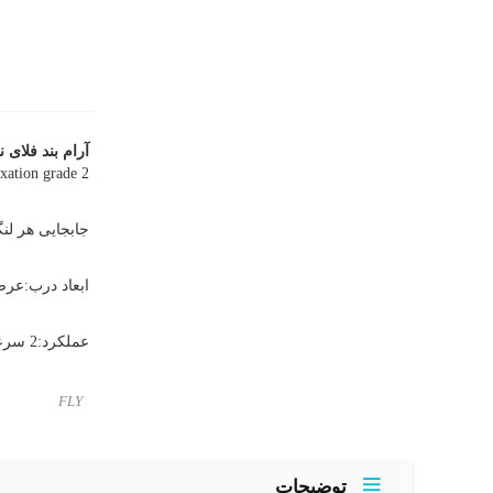
آرام بند فلای 
axation grade 2
جابجایی هر لنگه:20تا40 کیل
ابعاد درب:عرض 1 متر در ارتفا
عملکرد:2 سرعته
FLY
توضیحات