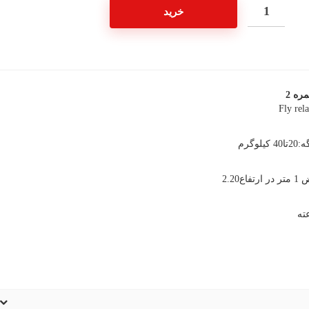
خرید
نمره
2
Fly rel
وگرم
ع2.20