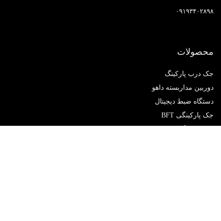
۰۹۱۹۳۴۰۲۸۹۸
محصولات
جک درب پارکینگ
دوربین مداربسته داهو
دستگاه ضبط دیجیتال
جک پارکینگی BFT
جک پارکینگی V2
راهبند
لیست قیمت آیفون تصویری
دسترسی سریع
آیفون تصویری سیماران
آیفون تصویری تابا