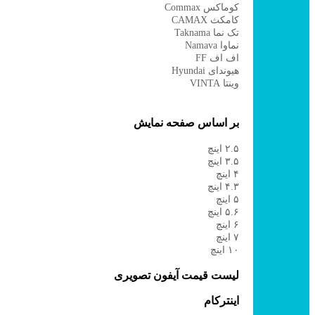
کوماکس Commax
کامکث CAMAX
تک نما Taknama
نماوا Namava
اف اف FF
هیوندای Hyundai
وینتا VINTA
بر اساس صفحه نمایش
۲.۵ اینچ
۳.۵ اینچ
۴ اینچ
۴.۳ اینچ
۵ اینچ
۵.۶ اینچ
۶ اینچ
۷ اینچ
۱۰ اینچ
لیست قیمت آیفون تصویری
اینترکام