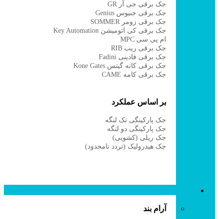
جک برقی جی آر GR
جک برقی جنیوس Genius
جک برقی زومر SOMMER
جک برقی کی اتومیشن Key Automation
ام پی سی MPC
جک برقی ریب RIB
جک برقی فادینی Fadini
جک برقی کانه گیتس Kone Gates
جک برقی کامه CAME
بر اساس عملکرد
جک پارکینگی تک لنگه
جک پارکینگی دو لنگه
جک ریلی (کشویی)
جک هیدرولیک (تردد نامحدود)
قفل برقی و آرام بند
آرام بند