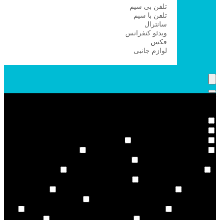
تلفن بی سیم
تلفن با سیم
سانترال
ویدئو کنفرانس
فکس
لوازم جانبی
Filter products
Showing the single result
Categories
اعلام حریق
21
اعلام حریق زیتکس Zitex
21
دزدگیر هودا HOODA
1
دستگیره و قفل دیجیتال
46
دستگیره و قفل دیجیتال HTN prime
1
دستگیره و قفل
دیجیتال آلوک ALOCK
6
دستگیره و قفل دیجیتال ان اچ ان NHN
2
دستگیره و قفل دیجیتال روستیک Rustic
14
دستگیره و قفل
دیجیتال کاداس kaadas
5
دستگیره و قفل دیجیتال هیوندای
1
Hyundai
دستگیره و قفل دیجیتال یوکا Yucca
7
دستگیره
وقفل دیجیتال سامسونگ SAMSUNG
4
دستگیره وقفل دیجیتال
فیلتا FILTA
1
قفل دیجیتال اسمارت اشلی Smart-Ashley
1
قفل دیجیتال تسا Tesa
1
قفل دیجیتال فریتز Fritz
1
قفل