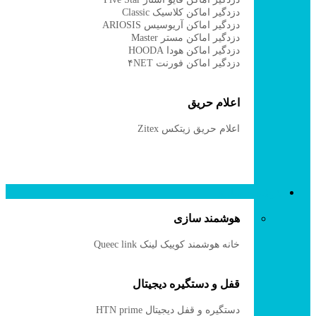
دزدگیر اماکن کلاسیک Classic
دزدگیر اماکن آریوسیس ARIOSIS
دزدگیر اماکن مستر Master
دزدگیر اماکن هودا HOODA
دزدگیر اماکن فورنت ۴NET
اعلام حریق
اعلام حریق زیتکس Zitex
هوشمند سازی
هوشمند سازی
خانه هوشمند کوییک لینک Queec link
قفل و دستگیره دیجیتال
دستگیره و قفل دیجیتال HTN prime