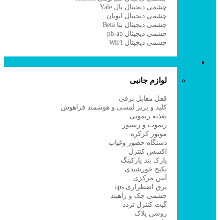
چشمی دیجیتال یال Yale
چشمی دیجیتال اتوبان
چشمی دیجیتال بتا Beta
چشمی دیجیتال pb-ap
چشمی دیجیتال WiFi
لوازم جانبی
لوازم جانبی
قفل مقابل برقی
کلید و پریز لمسی و هوشمند فراهوش
تغذیه ریموتی
ریموت و رسیور
موتور کرکره
دستگاه حضور وغیاب
اکسس کنترل
پارک بند پارکینگ
پکیج خورشیدی
آنتن مرکزی
برق اضطراری ups
چشمی جک و راهبند
گیت کنترل تردد
روشن پلاک