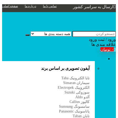
تماس با ما
درباره ما
صفحه اصلی
ارسال به سراسر کشور
ورود / ثبت
ورود
علاقه مندی ها
0
۰
تومان
آیفون تصویری
آیفون تصویری بر اساس برند
تابا الکترونیک Taba
سیماران Simaran
الکتروپیک Electropek
سوزوکی Suzuki
آلدو Aldo
کالیوز Callius
سامسونگ Sumsung
پاناسونیک Panasonic
تابان Taban