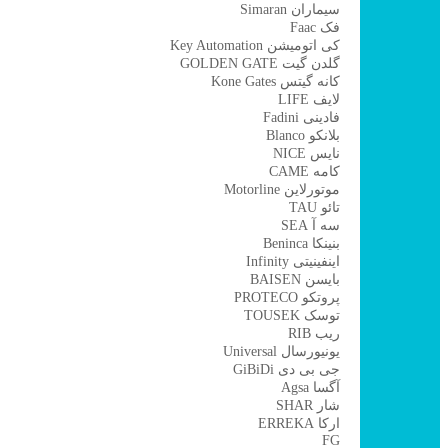
سیماران Simaran
فک Faac
کی اتومیشن Key Automation
گلدن گیت GOLDEN GATE
کانه گیتس Kone Gates
لایف LIFE
فادینی Fadini
بلانکو Blanco
نایس NICE
کامه CAME
موتورلاین Motorline
تائو TAU
سه آ SEA
بنینکا Beninca
اینفینیتی Infinity
بایسن BAISEN
پروتکو PROTECO
توسک TOUSEK
ریب RIB
یونیورسال Universal
جی بی دی GiBiDi
آگسا Agsa
شار SHAR
ارکا ERREKA
FG