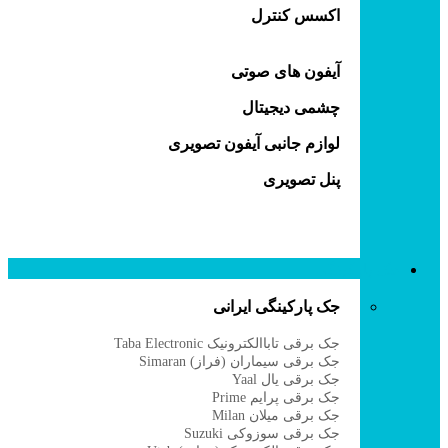
اکسس کنترل
آیفون های صوتی
چشمی دیجیتال
لوازم جانبی آیفون تصویری
پنل تصویری
جک پارکینگی
جک پارکینگی ایرانی
جک برقی تاباالکترونیک Taba Electronic
جک برقی سیماران (فراز) Simaran
جک برقی یال Yaal
جک برقی پرایم Prime
جک برقی میلان Milan
جک برقی سوزوکی Suzuki