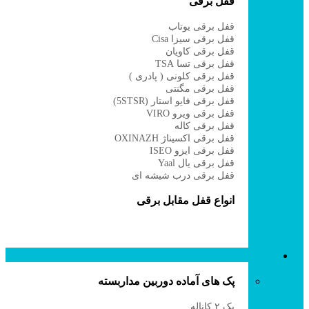
قفل برقی
قفل برقی یوتاب
قفل برقی سیزا Cisa
قفل برقی کاویان
قفل برقی تسا TSA
قفل برقی کلونی ( پادری )
قفل برقی مگنتی
قفل برقی فایو استار (5STSR)
قفل برقی ویرو VIRO
قفل برقی کاله
قفل برقی اکسیناژ OXINAZH
قفل برقی ایزو ISEO
قفل برقی یال Yaal
قفل برقی درب شیشه ای
انواع قفل مقابل برقی
دوربین مداربسته
پک های آماده دوربین مداربسته
پک ۲ کاناله