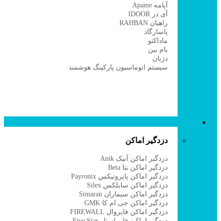
آپامه Apame
آی در IDOOR
راهبان RAHBAN
پاسارگاد
ماداکتو
بام بین
دژبان
سیستم اتوماسیون پارکینگ هوشمند
دزدگیر و اعلام حریق
دزدگیر اماکن
دزدگیر اماکن آنیک Anik
دزدگیر اماکن بتا Beta
دزدگیر اماکن پایرونیکس Payronix
دزدگیر اماکن سایلکس Silex
دزدگیر اماکن سیماران Simaran
دزدگیر اماکن جی ام کا GMK
دزدگیر اماکن فایروال FIREWALL
دزدگیر اماکن فایو استار Five Star