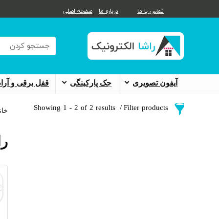
تماس با ما
درباره ما
صفحه اصلی
Search
for:
آیفون تصویری
جک پارکینگی
قفل برقی و آرام
Showing 1 - 2 of 2 results
Filter products
خان
Categories
را
اعلام حریق
21
اعلام حریق زیتکس Zitex
21
دزدگیر هودا HOODA
1
دستگیره و قفل دیجیتال
46
دستگیره و قفل دیجیتال HTN prime
1
دستگیره و قفل دیجیتال آلوک ALOCK
6