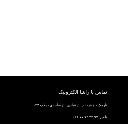
20
آیفون صوتی
15
آیفون تصویری کالیوز CALLUSE
9
آیفون تصویری اف اف FF
9
آیفون تصویری نماوا NAMAVA
12
آیفون تصویری کوماکس COMMAX
15
آیفون تصویری آلدو ALDO
19
آیفون تصویری کامکث CAMAX
32
آیفون تصویری الکتروپیک ELECTROPEYK
52
آیفون تصویری پاناسونیک Panasonic
11
آیفون تصویری تابا الکترونیک
66
آیفون تصویری تک نما Tak Nama
19
آیفون تصویری سامسونگ Samsung
14
آیفون تصویری سوزوکی SUZUKI
33
تماس با راشا الکترونیک
آیفون تصویری سیماران Simaran
55
اتوماسیون و برق صنعتی
7
نارمک ، خ فرجام ، خ عبادی ، خ ساجدی ، پلاک ۱۴۳
اینورتر
2
سنسور
1
تلفن: ۹۷ ۲۲ ۷۴ ۷۷ ۰۲۱
کنتاکتور
1