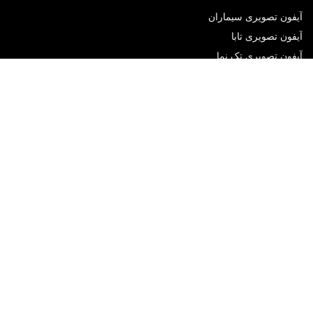
آیفون تصویری سیماران
آیفون تصویری تابا
آیفون تصویری تک نما
پکهای آماده دوربین مداربسته
لیست قیمت دوربین مداربسته
جک پارکینگی سیماران
آیفون تصویری
قوانین و مقررات
سیاست حفظ حریم خصوصی
شرایط پرداخت و شماره حساب ها