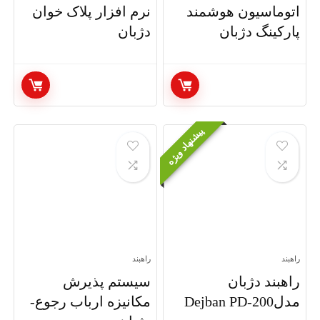
اتوماسیون هوشمند
نرم افزار پلاک خوان
پارکینگ دژبان
دژبان
پیشنهاد ویژه
راهبند
راهبند
راهبند دژبان
سیستم پذیرش
مدلDejban PD-200
مکانیزه ارباب رجوع-